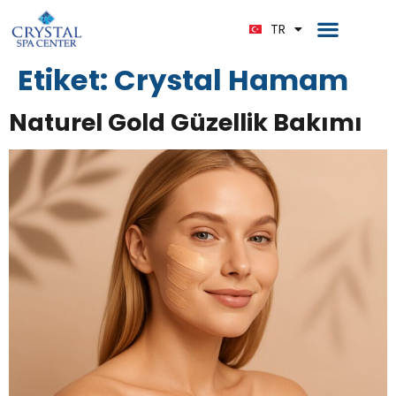
EN
Ana Sayfa
Bize Ulaşın
TR
DE
Etiket:
Crystal Hamam
Naturel Gold Güzellik Bakımı