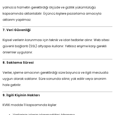
yalnızca hizmetin gerektirdiği ölçüde ve gizlilik yükümlülüğü
kapsamında aktarılabilir. Üçüncü kişilere pazarlama amacıyla
aktarım yapılmaz.
7. Veri Güvenliği
Kişisel verilerin korunması için teknik ve idari tedbirler alınır. Web sitesi
güvenli bağlantı (SSL) altyapısı kullanır. Yetkisiz erişime karşı gerekli
önlemler uygulanır.
8. Saklama Süresi
Veriler, işleme amacının gerektirdiği süre boyunca ve ilgili mevzuata
uygun olarak saklanır. Süre sonunda silinir, yok edilir veya anonim
hale getirilir.
9. İlgili Kişinin Hakları
KVKK madde 11 kapsamında kişiler:
Verilerinin işlenip işlenmediğini öğrenme