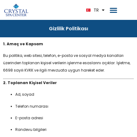
EN
Ana Sayfa
Bize Ulaşın
TR
DE
Gizlilik Politikası
1. Amaç ve Kapsam
Bu politika, web sitesi, telefon, e-posta ve sosyal medya kanalları
üzerinden toplanan kişisel verilerin işlenme esaslarını açıklar. İşletme,
6698 sayılı KVKK ve ilgili mevzuata uygun hareket eder.
2. Toplanan Kişisel Veriler
Ad, soyad
Telefon numarası
E-posta adresi
Randevu bilgileri