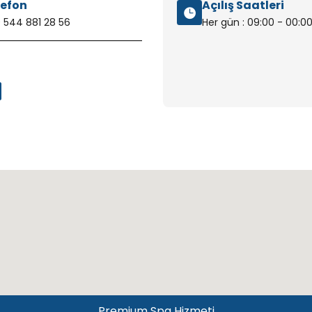
lefon
Açılış Saatleri
 544 881 28 56
Her gün : 09:00 - 00:0
Premium Spa Hizmeti