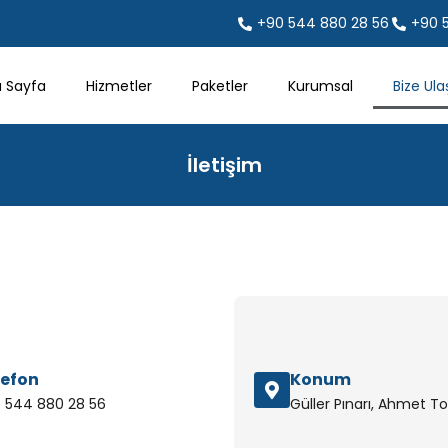
+90 544 880 28 56
+90 
 Sayfa
Hizmetler
Paketler
Kurumsal
Bize Ula
İletişim
lefon
Konum
 544 880 28 56
Güller Pınarı, Ahmet Tok