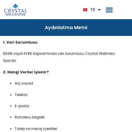
EN
Ana Sayfa
Bize Ulaşın
TR
DE
Aydınlatma Metni
1. Veri Sorumlusu
6698 sayılı KVKK kapsamında veri sorumlusu Crystal Wellness
Spa’dır.
2. Hangi Veriler İşlenir?
Ad, soyad
Telefon
E-posta
Randevu bilgileri
Talep ve mesaj içerikleri