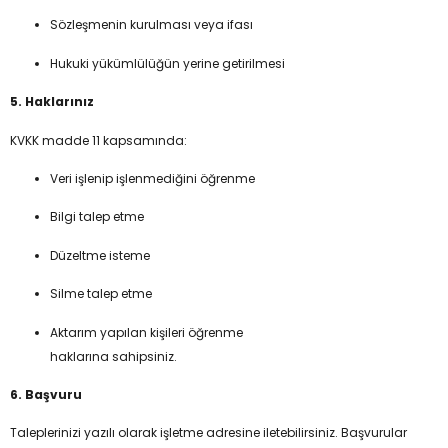
Sözleşmenin kurulması veya ifası
Hukuki yükümlülüğün yerine getirilmesi
5. Haklarınız
KVKK madde 11 kapsamında:
Veri işlenip işlenmediğini öğrenme
Bilgi talep etme
Düzeltme isteme
Silme talep etme
Aktarım yapılan kişileri öğrenme
haklarına sahipsiniz.
6. Başvuru
Taleplerinizi yazılı olarak işletme adresine iletebilirsiniz. Başvurular