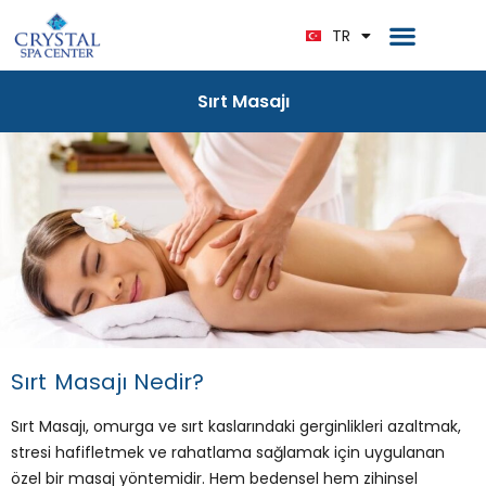
EN
Ana Sayfa
Bize Ulaşın
TR
DE
Sırt Masajı
Sırt Masajı Nedir?
Sırt Masajı, omurga ve sırt kaslarındaki gerginlikleri azaltmak,
stresi hafifletmek ve rahatlama sağlamak için uygulanan
özel bir masaj yöntemidir. Hem bedensel hem zihinsel