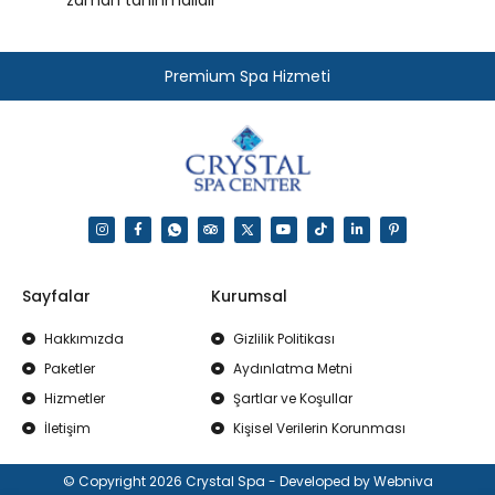
zaman tanınmalıdır
Premium Spa Hizmeti
Sayfalar
Kurumsal
Hakkımızda
Gizlilik Politikası
Paketler
Aydınlatma Metni
Hizmetler
Şartlar ve Koşullar
İletişim
Kişisel Verilerin Korunması
© Copyright 2026 Crystal Spa - Developed by Webniva