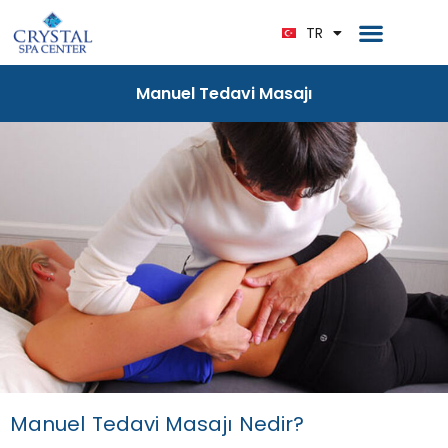
EN
Ana Sayfa
Bize Ulaşın
TR
DE
Manuel Tedavi Masajı
Manuel Tedavi Masajı Nedir?