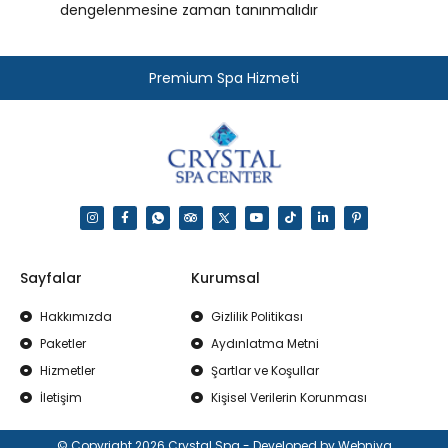
dengelenmesine zaman tanınmalıdır
Premium Spa Hizmeti
Sayfalar
Kurumsal
Hakkımızda
Gizlilik Politikası
Paketler
Aydınlatma Metni
Hizmetler
Şartlar ve Koşullar
İletişim
Kişisel Verilerin Korunması
© Copyright 2026 Crystal Spa - Developed by Webniva