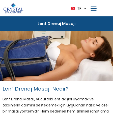
EN
Ana Sayfa
Bize Ulaşın
TR
DE
Lenf Drenaj Masajı
Lenf Drenaj Masajı Nedir?
Lenf Drenaj Masajı, vücuttaki lenf akışını uyarmak ve
toksinlerin atılımını desteklemek için uygulanan nazik ve özel
bir masaj yöntemidir. Hem bedensel hem zihinsel rahatlama