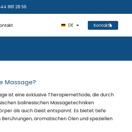
544 881 28 56
TR
RU
DE
ontakt
Kontakt
EN
che Massage?
age ist eine exklusive Therapiemethode, die durch
ssischen balinesischen Massagetechniken
per als auch Geist entspannt. Es bietet tiefe
 Berührungen, aromatischen Ölen und speziellen