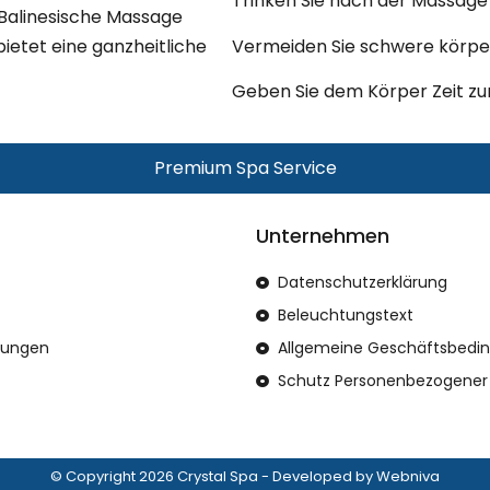
Trinken Sie nach der Massage
he Balinesische Massage
ietet eine ganzheitliche
Vermeiden Sie schwere körper
Geben Sie dem Körper Zeit zur
Premium Spa Service
Unternehmen
Datenschutzerklärung
Beleuchtungstext
stungen
Allgemeine Geschäftsbedi
Schutz Personenbezogener
© Copyright 2026 Crystal Spa - Developed by Webniva