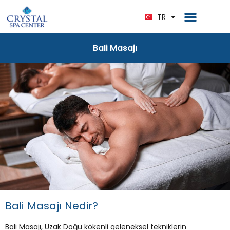
EN
Ana Sayfa
Bize Ulaşın
TR
DE
Bali Masajı
Bali Masajı Nedir?
Bali Masajı, Uzak Doğu kökenli geleneksel tekniklerin