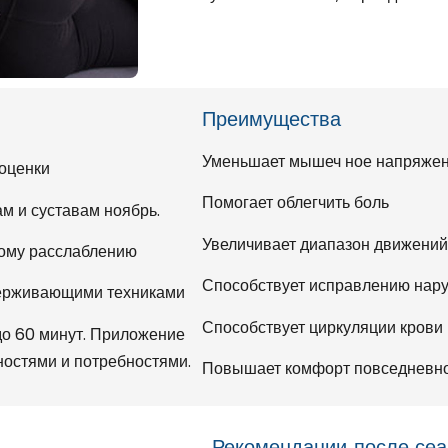
Преимущества
Уменьшает мышеч ное напряже
оценки
Помогает облегчить боль
 и суставам ноябрь.
Увеличивает диапазон движений
ому расслаблению
Способствует исправлению нар
держивающими техниками
Способствует циркуляции крови
до 60 минут. Приложение
ностями и потребностями.
Повышает комфорт повседневн
Рекомендации после сеа