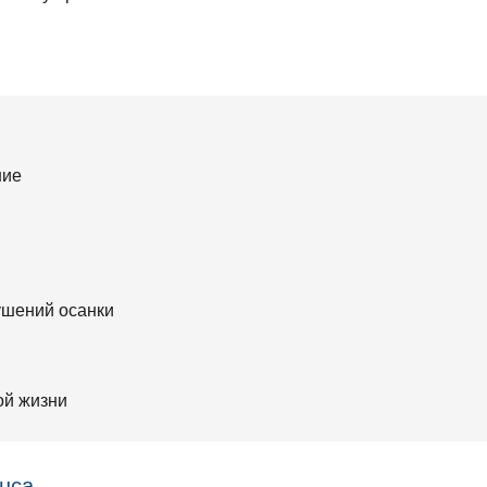
ние
ушений осанки
ой жизни
нса