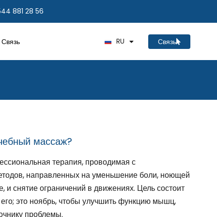
544 881 28 56
TR
EN
RU
Связь
Связь
DE
чебный массаж?
ессиональная терапия, проводимая с
етодов, направленных на уменьшение боли, ноющей
, и снятие ограничений в движениях. Цель состоит
ь его; это ноябрь, чтобы улучшить функцию мышц,
точнику проблемы.